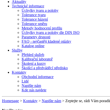
Aktuality
Technické informace
Úchylky tvaru a polohy
Tolerance tvaru
Tolerance házení
Tolerance směru
Metody hodnocení profilu
Úchylky tvaru a polohy dle DIN ISO
Parametry drsnosti
FAQ - nejčastěji kladené otázky
Katalog online
Služby
Přehled služeb
Kalibrační laboratoř
Školení a kurzy
Školící a předváděcí středisko
Kontakty
Obchodní informace
Lidé
Napište nám
Kde nás najdete
Homepage
>
Kontakty
>
Napište nám
> Zeptejte se, rádi Vám porad