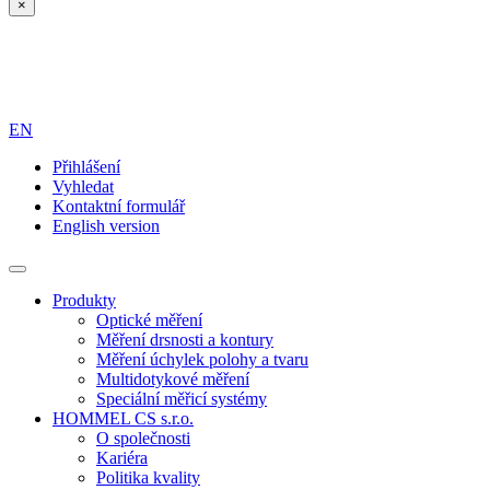
×
EN
Přihlášení
Vyhledat
Kontaktní formulář
English version
Produkty
Optické měření
Měření drsnosti a kontury
Měření úchylek polohy a tvaru
Multidotykové měření
Speciální měřicí systémy
HOMMEL CS s.r.o.
O společnosti
Kariéra
Politika kvality