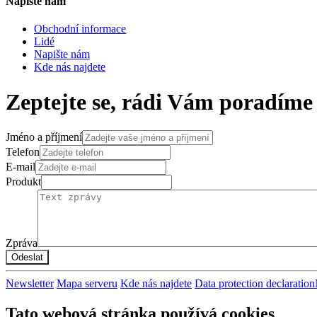
Napište nám
Obchodní informace
Lidé
Napište nám
Kde nás najdete
Zeptejte se, rádi Vám poradíme
Jméno a příjmení
Telefon
E-mail
Produkt
Zpráva
Odeslat
Newsletter
Mapa serveru
Kde nás najdete
Data protection declaration
Tato webová stránka používá cookies